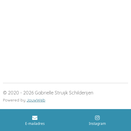
n
e
n
© 2020 - 2026 Gabrielle Struijk Schilderijen
Powered by
JouwWeb
E-mailadres
Instagram