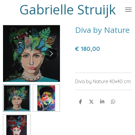
Gabrielle Struijk
Ga
direct
naar
Diva by Nature
de
hoofdinhoud
€ 180,00
Diva by Nature 40x40 cm
D
D
S
D
e
e
h
e
l
e
a
l
e
l
r
e
n
e
n